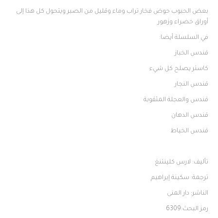
بعض الحبوب حوض فخار تراب وماء وقليل من الصبر ويتحول كل هذا إلى
أوراق خضراء وزهور
في السلسلة أيضا:
قندس الخباز
كاستر يصلح كل شيء
قندس النجار
قندس والعجلة المثقوبة
قندس الدهان
قندس الخياط
تأليف: لارس كلينتنغ
ترجمة: سكينة إبراهيم
الناشر: دار المنى
رمز البحث:6309